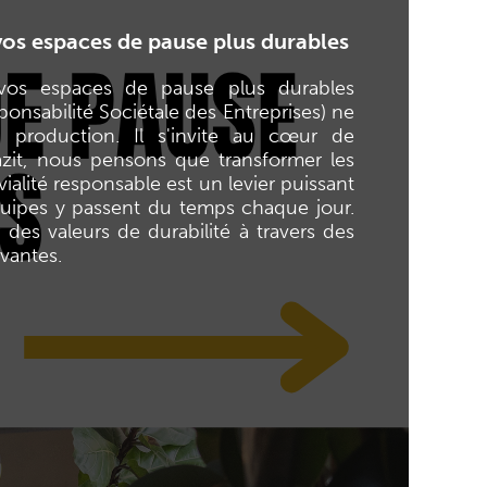
vos espaces de pause plus durables
vos espaces de pause plus durables
onsabilité Sociétale des Entreprises) ne
 production. Il s'invite au cœur de
azit, nous pensons que transformer les
alité responsable est un levier puissant
équipes y passent du temps chaque jour.
des valeurs de durabilité à travers des
vantes.