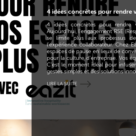
4 idées concrètes pour rendre 
4 idées concrètes pour rendre 
Aujourd'hui, l'engagement RSE (Resp
se limite plus aux processus de
l'expérience collaborateur. Chez E
espaces de pause en lieux de convivi
pour la culture d'entreprise. Vos 
C'est le moment idéal pour infuser 
gestes simples et des solutions inno
LIRE LA SUITE