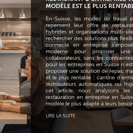
MODÈLE EST LE PLUS RENTABL
En Suisse, les modes de travail é
repensent leur offre de restaurat
hybrides et organisations multi-s
rechercher des solutions plus flexibl
connecté en entreprise s’impos
moderne pour proposer une 
collaborateurs, sans les contrainte
pour les entreprises en Suisse n’est
proposer une solution de repas, mais
et le plus rentable : cantine d’entre
distributeurs automatiques ou fri
cet article, nous analysons les
restauration en entreprise en Suisse
modèle le plus adapté à leurs besoi
LIRE LA SUITE