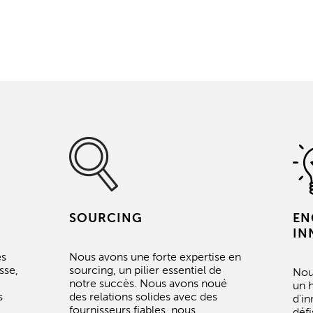
PRESTATIONS
SOURCING
EN
IN
es
Nous avons une forte expertise en
sse,
sourcing, un pilier essentiel de
Nou
notre succès. Nous avons noué
un h
s
des relations solides avec des
d'i
fournisseurs fiables, nous
déf