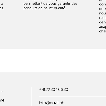
 à
permettant de vous garantir des
con
es.
produits de haute qualité.
der
nou
rest
de v
ada
cha
+41.22.304.05.30
 ?
ome
info@eazit.ch